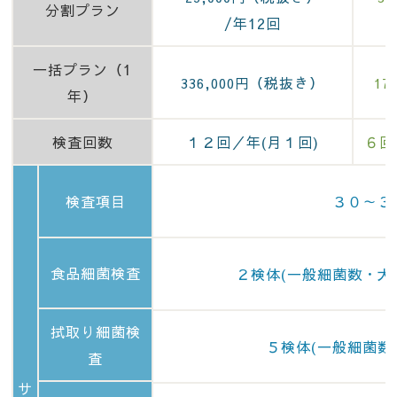
分割プラン
/年12回
一括プラン（1
（税抜き）
336,000円
17
年）
検査回数
１２回／年(月１回)
６回
検査項目
３０～３
食品細菌検査
２検体(一般細菌数・大
拭取り細菌検
５検体(一般細菌数
査
サ