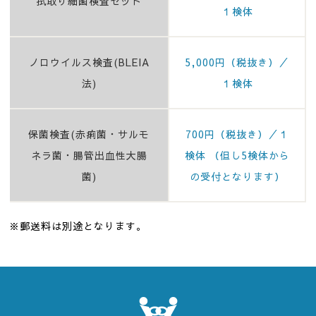
拭取り細菌検査セット
１検体
ノロウイルス検査(BLEIA
5,000
円（税抜き）／
法)
１検体
保菌検査(赤痢菌・サルモ
700
円（税抜き）／１
ネラ菌・腸管出血性大腸
検体
（但し5検体から
菌)
の受付となります）
※郵送料は別途となります。