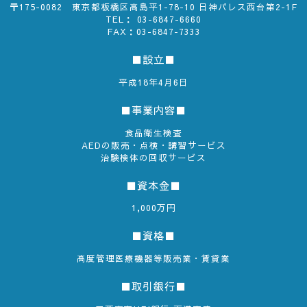
〒175-0082 東京都板橋区高島平1-78-10 日神パレス西台第2-1F
TEL：
03-6847-6660
FAX：03-6847-7333
■設立■
平成18年4月6日
■事業内容■
食品衛生検査
AEDの販売・点検・講習サービス
治験検体の回収サービス
■資本金■
1,000万円
■資格■
高度管理医療機器等販売業・賃貸業
■取引銀行■