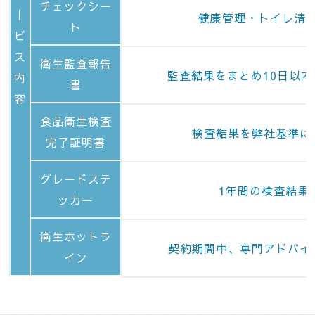
チェックシー
｜
健康管理・トイレ清
ト
ビ
ス
衛生監査報告
監査結果をまとめ10日以
内
書
容
食品衛生検査
検査結果を弊社基準に
完了証明書
グレードステ
1年間の検査結果
ッカー
衛生ホットラ
契約期間中、専門アドバイ
イン