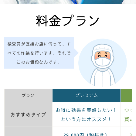
料金プラン
検査員が直接お店に伺って、す
べての作業を行います。
それで
このお値段なんです。
プレミアム
プラン
お得に効果を実感したい！
ゆっ
おすすめタイプ
という方にオススメ！
買い
（税抜き）
29,000円
30